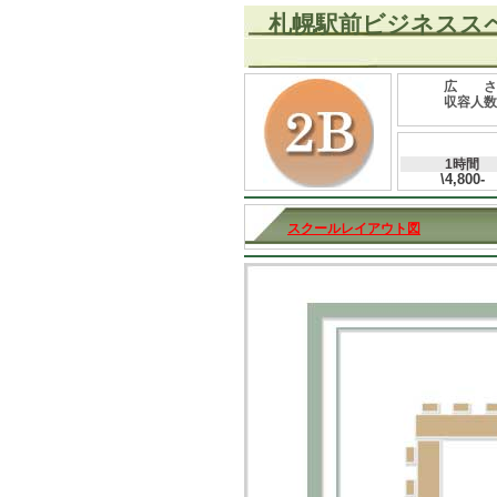
札幌駅前ビジネスス
広 さ
収容人数
1時間
\4,800-
スクールレイアウト図