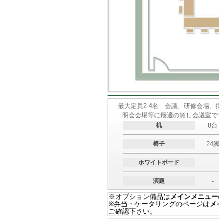
最大定員2 4名 会議、研修会場、
明会会場等に最適の貸し会議室で
机
8台
椅子
24
ホワイトボード
-
演題
-
※オプション備品は
メインメニュー
※弁当・ケータリングのページは
メ
ご確認下さい。